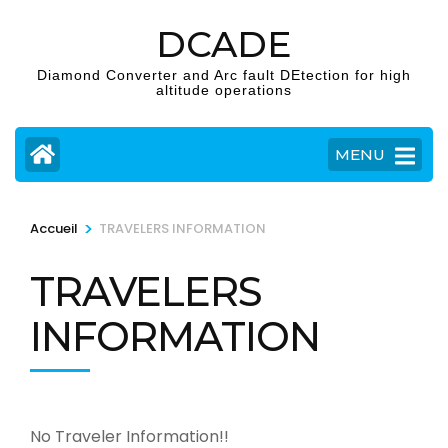
Aller
DCADE
au
contenu
Diamond Converter and Arc fault DEtection for high
altitude operations
(Pressez
Entrée)
MENU
>
Accueil
TRAVELERS INFORMATION
TRAVELERS
INFORMATION
No Traveler Information!!